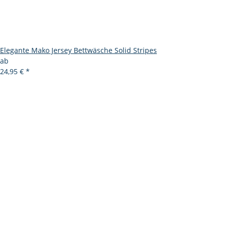
Elegante Mako Jersey Bettwäsche Solid Stripes
ab
24,95 €
*