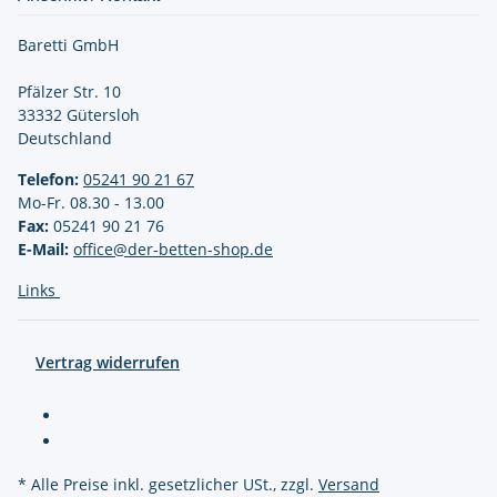
Baretti GmbH
Pfälzer Str. 10
33332 Gütersloh
Deutschland
Telefon:
05241 90 21
67
Mo-Fr. 08.30 - 13.00
Fax:
05241 90 21 76
E-Mail:
office@der-betten-shop.de
Links
Vertrag widerrufen
* Alle Preise inkl. gesetzlicher USt., zzgl.
Versand