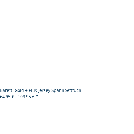
Baretti Gold + Plus Jersey Spannbetttuch
64,95 € -
109,95 €
*