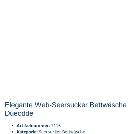
Elegante Web-Seersucker Bettwäsche
Dueodde
Artikelnummer:
7115
Kategorie:
Seersucker Bettwäsche