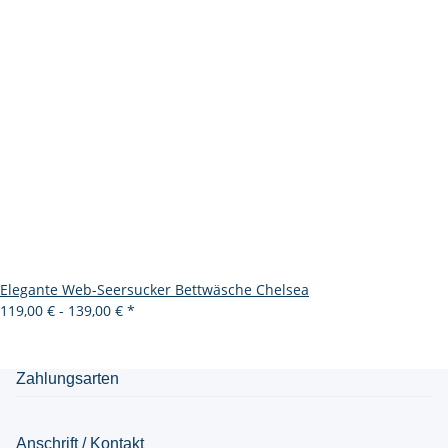
Elegante Web-Seersucker Bettwäsche Chelsea
119,00 € -
139,00 €
*
Zahlungsarten
Anschrift / Kontakt