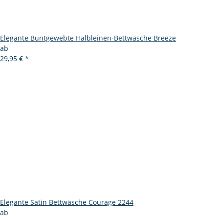
Elegante Buntgewebte Halbleinen-Bettwäsche Breeze
ab
29,95 €
*
Elegante Satin Bettwäsche Courage 2244
ab