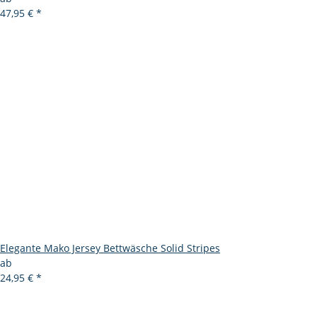
47,95 €
*
Elegante Mako Jersey Bettwäsche Solid Stripes
ab
24,95 €
*